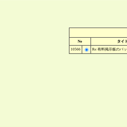
No
タイ
10566
Re:有料掲示板のバ