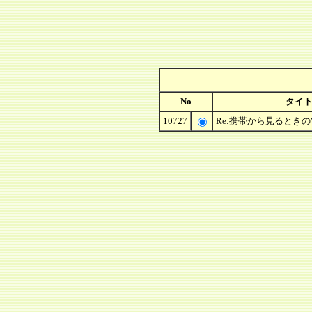
No
タイ
10727
Re:携帯から見るとき