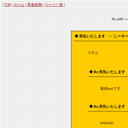
|
TOP
|
ホーム
|
昇進状態
|
ページ一覧
|
No.449 
◆ 失礼いたします
++
しーそ
てすと
◆ Re:失礼いたします
返信testです
◆ Re:失礼いたします
uiuhoijo