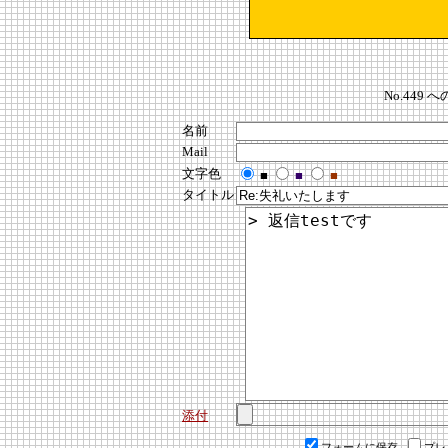
No.449
名前
Mail
文字色
■
■
■
タイトル
添付
フォームに保存
プレ