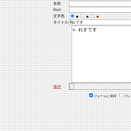
名前
Mail
文字色
■
■
■
タイトル
添付
フォームに保存
プレ