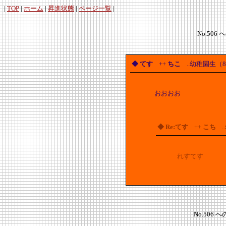
|
TOP
|
ホーム
|
昇進状態
|
ページ一覧
|
No.506 
◆ てす
++
ちこ
..幼稚園生（8
おおおお
◆ Re:てす
++
こち
.
れすてす
No.506