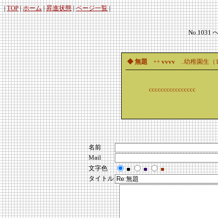
|
TOP
|
ホーム
|
昇進状態
|
ページ一覧
|
No.1031 
◆ 無題
++
vvvv
..幼稚園生（
cccccccccccccccc
名前
Mail
文字色
■
■
■
タイトル