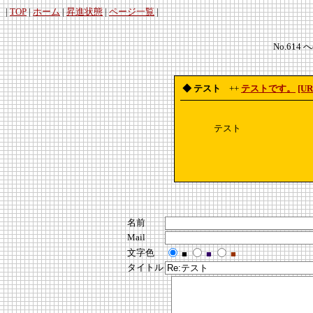
|
TOP
|
ホーム
|
昇進状態
|
ページ一覧
|
No.614 
◆ テスト
++
テストです。
[UR
テスト
名前
Mail
文字色
■
■
■
タイトル