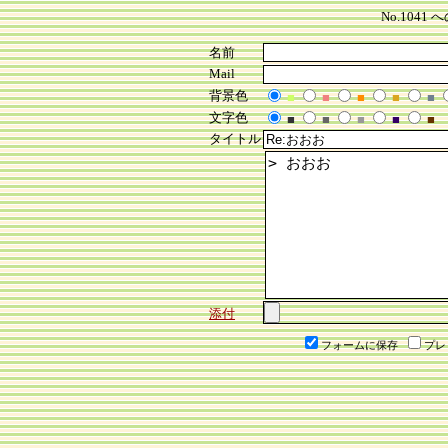
No.104
名前
Mail
背景色
■
■
■
■
■
文字色
■
■
■
■
■
タイトル
添付
フォームに保存
プレ