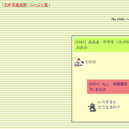
|
TOP
昇進状態
|
ページ一覧
|
No.1041 
[1041] あああ ..中学生（10,
おおお
おおお
[1051] ちこ ..幼稚園
Re:おおお
レスすると
どうなるの？