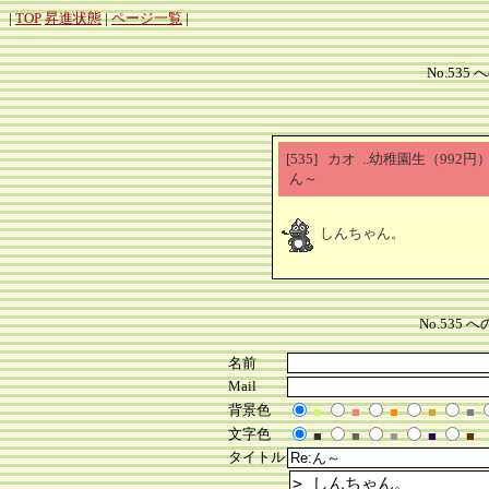
|
TOP
昇進状態
|
ページ一覧
|
No.535 
[535] カオ ..幼稚園生（992
ん～
しんちゃん。
No.535
名前
Mail
背景色
■
■
■
■
■
文字色
■
■
■
■
■
タイトル