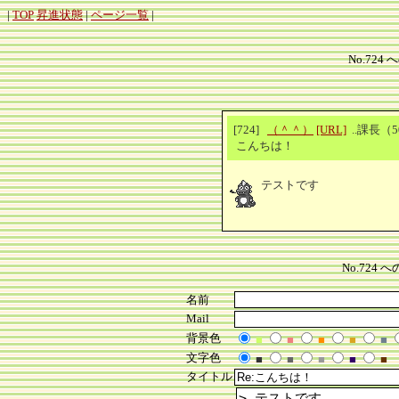
|
TOP
昇進状態
|
ページ一覧
|
No.724 
[724]
（＾＾）
[URL]
..課長（5
こんちは！
テストです
No.724
名前
Mail
背景色
■
■
■
■
■
文字色
■
■
■
■
■
タイトル