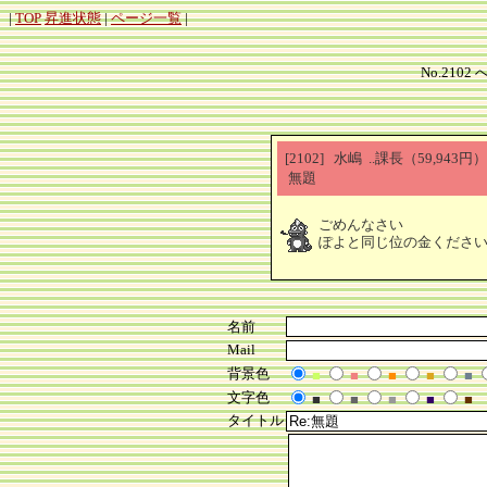
|
TOP
昇進状態
|
ページ一覧
|
No.2102 
[2102] 水嶋 ..課長（59,943
無題
ごめんなさい
ぽよと同じ位の金くださ
名前
Mail
背景色
■
■
■
■
■
文字色
■
■
■
■
■
タイトル