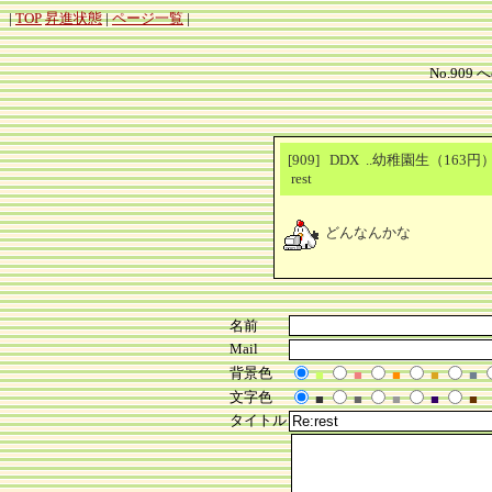
|
TOP
昇進状態
|
ページ一覧
|
No.909 
[909] DDX ..幼稚園生（163
rest
どんなんかな
名前
Mail
背景色
■
■
■
■
■
文字色
■
■
■
■
■
タイトル