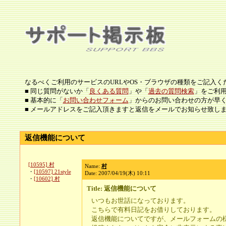
なるべくご利用のサービスのURLやOS・ブラウザの種類をご記入く
■ 同じ質問がないか「
良くある質問
」や「
過去の質問検索
」をご利
■ 基本的に「
お問い合わせフォーム
」からのお問い合わせの方が早
■ メールアドレスをご記入頂きますと返信をメールでお知らせ致し
返信機能について
[10595] 村
Name:
村
・
[10597] 21style
Date: 2007/04/19(木) 10:11
・
[10602] 村
Title: 返信機能について
いつもお世話になっております。
こちらで有料日記をお借りしております。
返信機能についてですが、メールフォームの