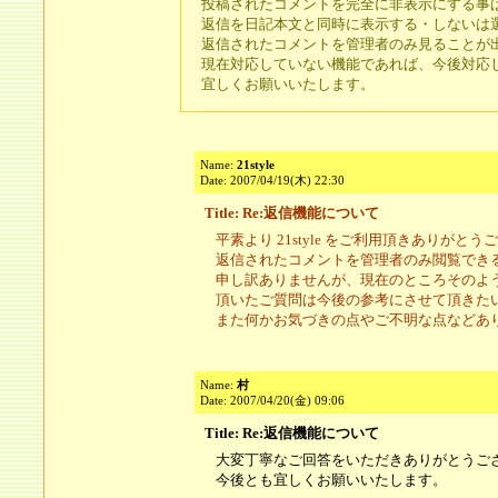
投稿されたコメントを完全に非表示にする事
返信を日記本文と同時に表示する・しないは
返信されたコメントを管理者のみ見ることが
現在対応していない機能であれば、今後対応
宜しくお願いいたします。
Name:
21style
Date: 2007/04/19(木) 22:30
Title: Re:返信機能について
平素より 21style をご利用頂きありがと
返信されたコメントを管理者のみ閲覧でき
申し訳ありませんが、現在のところそのよ
頂いたご質問は今後の参考にさせて頂きた
また何かお気づきの点やご不明な点などあ
Name:
村
Date: 2007/04/20(金) 09:06
Title: Re:返信機能について
大変丁寧なご回答をいただきありがとうご
今後とも宜しくお願いいたします。