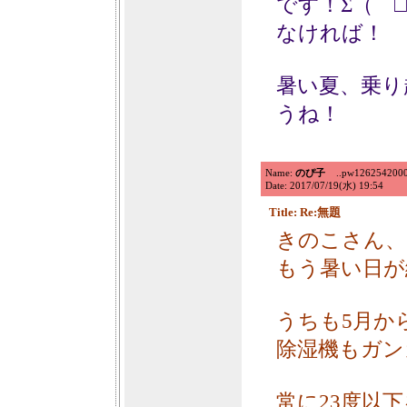
です！Σ（￣
なければ！
暑い夏、乗り
うね！
Name:
のぴ子
..pw126254200083
Date: 2017/07/19(水) 19:54
Title: Re:無題
きのこさん、
もう暑い日が続
うちも5月か
除湿機もガン
常に23度以