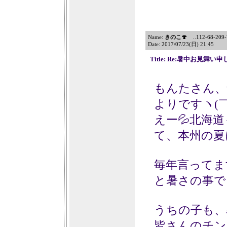
Name:
きのこ🍄
..112-68-209-7
Date: 2017/07/23(日) 21:45
Title: Re:暑中お見舞
もんたさん、
よりですヽ(
えー💦北海
て、本州の夏
毎年言ってま
と暑さの事で
うちの子も、
皆さんのチン