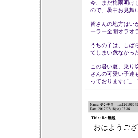
今、まだ梅雨明け
ので、暑中お見舞いに
皆さんの地方はい
ーラー全開オラオ
うちの子は、しば
てしまい危なかっ
この暑い夏、乗り
さんの可愛い子達
っております( ´_ゝ`
Name:
チンチラ
..ai12616804924
Date: 2017/07/18(火) 07:36
Title: Re:無題
おはようござ