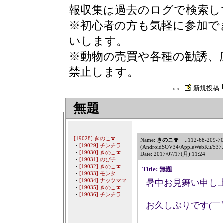
報収集は過去のログで検索し
※初心者の方も気軽に参加で
いします。
※動物の売買や各種の勧誘、
禁止します。
新規投稿
＜＜
無題
[19028] きのこ🍄
Name:
きのこ🍄
..112-68-209-70f
・
[19029] チンチラ
(AndroidSOV34/AppleWebKit/537.
・
[19030] きのこ🍄
Date: 2017/07/17(月) 11:24
・
[19031] のぴ子
・
[19032] きのこ🍄
Title: 無題
・
[19033] モンタ
・
[19034] ナッツママ
暑中お見舞い申し
・
[19035] きのこ🍄
・
[19036] チンチラ
お久しぶりです(￣