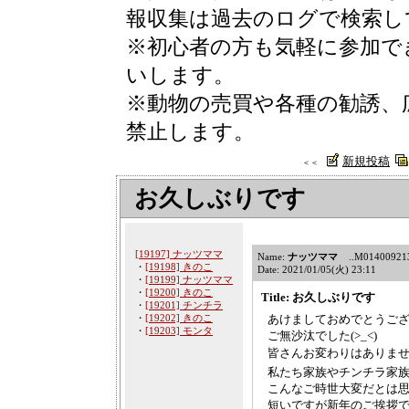
報収集は過去のログで検索し
※初心者の方も気軽に参加で
いします。
※動物の売買や各種の勧誘、
禁止します。
新規投稿
＜＜
お久しぶりです
[19197] ナッツママ
Name:
ナッツママ
..M01400921312
・
[19198] きのこ
Date: 2021/01/05(火) 23:11
・
[19199] ナッツママ
・
[19200] きのこ
Title: お久しぶりです
・
[19201] チンチラ
・
[19202] きのこ
あけましておめでとうござい
・
[19203] モンタ
ご無沙汰でした(>_<)
皆さんお変わりはありませ
私たち家族やチンチラ家族は
こんなご時世大変だとは思い
短いですが新年のご挨拶でした