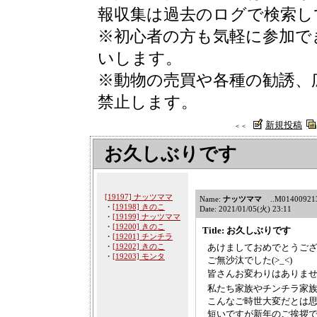
報収集は過去のログで検索し
※初心者の方も気軽に参加で
いします。
※動物の売買や各種の勧誘、
禁止します。
新規投稿
＜＜
お久しぶりです
[19197] ナッツママ
Name:
ナッツママ
..M01400921312
・
[19198] きのこ
Date: 2021/01/05(火) 23:11
・
[19199] ナッツママ
・
[19200] きのこ
Title: お久しぶりです
・
[19201] チンチラ
・
[19202] きのこ
あけましておめでとうござい
・
[19203] モンタ
ご無沙汰でした(>_<)
皆さんお変わりはありませ
私たち家族やチンチラ家族は
こんなご時世大変だとは思い
短いですが新年のご挨拶でした