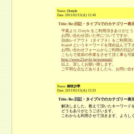
Name:
21style
Date: 2011/02/15(火) 12:40
Title: Re:日記・タイプAでのカテゴリー表
平素より 21style をご利用頂きありが
お問い合わせ頂いた件についてですが、
自由レイアウト（タイプＡ）をご利用頂
#cate# というキーワードを埋め込んで下
お問い合わせフォームからご利用の日記
こちらで追加の作業をさせて頂く事も可
http://www.21style.jp/postmail/
以上、宜しくお願い致します。
ご不明な点などありましたら、お問い合
Name:
樹咲沙季
Date: 2011/02/15(火) 13:33
Title: Re:日記・タイプAでのカテゴリー表
解決しました、教えて頂いたキーワード
どうもありがとうございます。
これからも利用させて頂きます、よろし