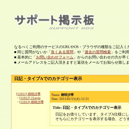
なるべくご利用のサービスのURLやOS・ブラウザの種類をご記入く
■ 同じ質問がないか「
良くある質問
」や「
過去の質問検索
」をご利
■ 基本的に「
お問い合わせフォーム
」からのお問い合わせの方が早
■ メールアドレスをご記入頂きますと返信をメールでお知らせ致し
日記・タイプAでのカテゴリー表示
[11011] 樹咲沙季
Name:
樹咲沙季
・
[11012] 21style
Date: 2011/02/15(火) 12:21
・
[11013] 樹咲沙季
Title: 日記・タイプAでのカテゴリー表示
日記をお借りしています、タイプA仕様に
そちらにカテゴリーを表示する場合、どう