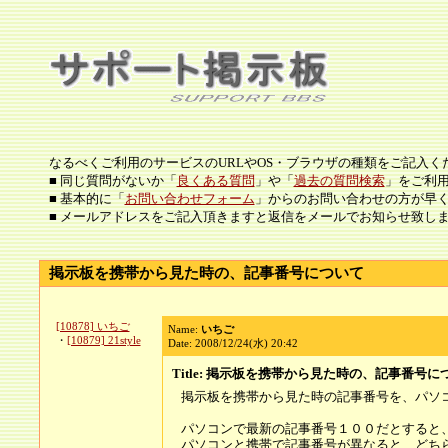
なるべくご利用のサービスのURLやOS・ブラウザの種類をご記入く
■ 同じ質問がないか「
良くある質問
」や「
過去の質問検索
」をご利
■ 基本的に「
お問い合わせフォーム
」からのお問い合わせの方が早
■ メールアドレスをご記入頂きますと返信をメールでお知らせ致し
掲示板を携帯から見た時の、記事番号について
[10878] いちご
Name:
いちご
・
[10879] 21style
Date: 2008/12/24(水) 20:42
Title: 掲示板を携帯から見た時の、記事番号に
掲示板を携帯から見た時の記事番号を、パソ
パソコンで最新の記事番号１００だとすると
パソコンと携帯で記事番号が異なると、どち