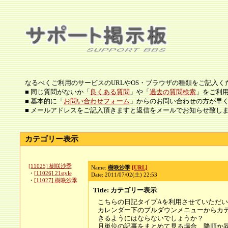
なるべくご利用のサービスのURLやOS・ブラウザの種類をご記入く
■ 同じ質問がないか「
良くある質問
」や「
過去の質問検索
」をご利
■ 基本的に「
お問い合わせフォーム
」からのお問い合わせの方が早
■ メールアドレスをご記入頂きますと返信をメールでお知らせ致し
カテゴリー表示
[11025] 樹咲沙季
Name:
樹咲沙季
[URL]
・
[11026] 21style
Date: 2011/07/02(土) 22:53
・
[11027] 樹咲沙季
Title: カテゴリー表示
こちらの日記タイプAを利用させていただ
カレンダー下のプルダウンメニューからカ
きるようにはならないでしょうか？
月単位の記事をまとめて見る場合、降順か