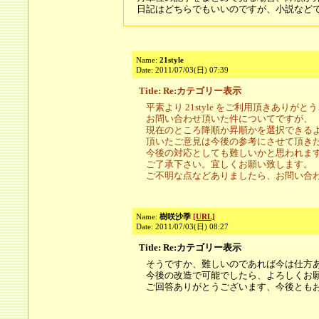
日記はどちらでもいいのですが、小説など
Name:
21style
Date: 2011/07/03(日) 07:39
Title: Re:カテゴリー表示
平素より 21style をご利用頂きありが
お問い合わせ頂いた件についてですが、
現在のところ降順か昇順かを選択できる
頂いたご意見は今後の参考にさせて頂き
今後の対応としても難しいかと思われま
ご了承下さい。宜しくお願い致します。
ご不明な点などありましたら、お問い合
Name:
樹咲沙季
[URL]
Date: 2011/07/03(日) 08:27
Title: Re:カテゴリー表示
そうですか、難しいのであれば今は仕方
今後の改造で可能でしたら、よろしくお
ご回答ありがとうございます、今後とも