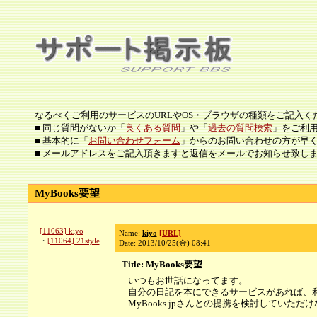
なるべくご利用のサービスのURLやOS・ブラウザの種類をご記入く
■ 同じ質問がないか「
良くある質問
」や「
過去の質問検索
」をご利
■ 基本的に「
お問い合わせフォーム
」からのお問い合わせの方が早
■ メールアドレスをご記入頂きますと返信をメールでお知らせ致し
MyBooks要望
[11063] kiyo
Name:
kiyo
[URL]
・
[11064] 21style
Date: 2013/10/25(金) 08:41
Title: MyBooks要望
いつもお世話になってます。
自分の日記を本にできるサービスがあれば、
MyBooks.jpさんとの提携を検討していただ