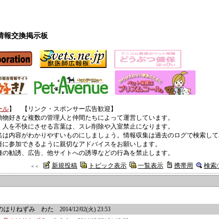
情報交換掲示板
ール
】 【リンク・スポンサー広告歓迎】
動物好きな複数の管理人と仲間たちによって運営しています。
、人を不快にさせる言葉は、スレ削除や入室禁止になります。
名は内容がわかりやすいものにしましょう。情報収集は過去のログで検索して
軽に参加できるように親切なアドバイスをお願いします。
種の勧誘、広告、他サイトへの誘導などの行為を禁止します。
新規投稿
トピック表示
一覧表示
携帯用
検索
＜＜
のはりねずみ
わた
2014/12/02(火) 23:53