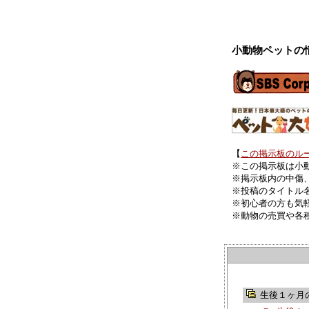
小動物ペットの
【
この掲示板のル
※この掲示板は小
※掲示板内の中傷
※投稿のタイトル
※初心者の方も気
※動物の売買や各
生後１ヶ月