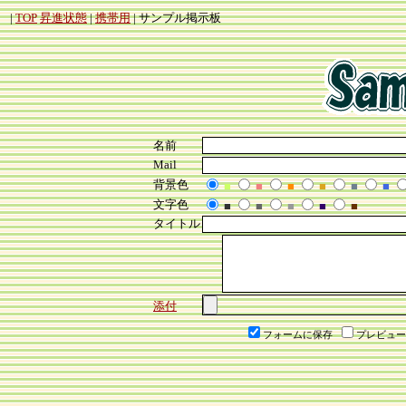
|
TOP
昇進状態
|
携帯用
| サンプル掲示板
名前
Mail
背景色
■
■
■
■
■
■
文字色
■
■
■
■
■
タイトル
添付
フォームに保存
プレビュー