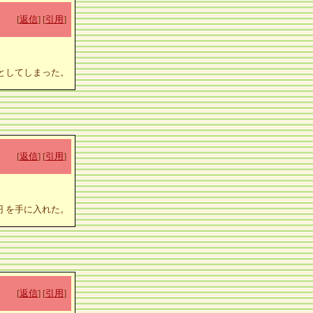
[
返信
] [
引用
]
落としてしまった。
[
返信
] [
引用
]
2円 を手に入れた。
[
返信
] [
引用
]