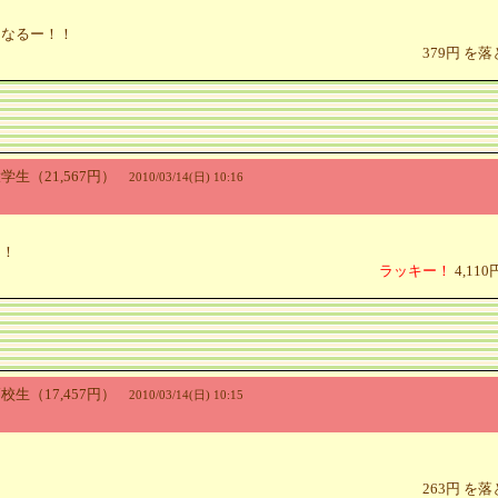
になるー！！
379円 を
..大学生（21,567円）
2010/03/14(日) 10:16
！！
ラッキー！
4,11
..高校生（17,457円）
2010/03/14(日) 10:15
263円 を