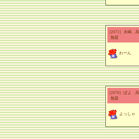
[2071] 水嶋 
無題
わーん
[2070] ぽよ 
無題
よっしゃ