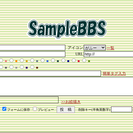
アイコン
一覧
URL
■
■
■
■
■
■
■
■
■
■
■
■
■
簡単タグ入力
>>お絵描き
フォームに保存
プレビュー
削除キー(半角英数字)