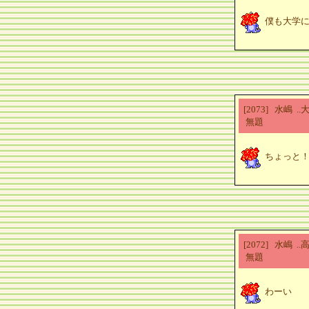
僕も大学
[2073] 水嶋 
無題
ちょっと
[2072] 水嶋 
無題
わーい