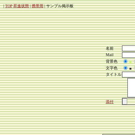
|
TOP
昇進状態
|
携帯用
| サンプル掲示板
名前
Mail
背景色
■
文字色
■
タイトル
添付