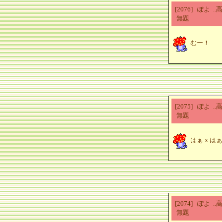
[2076] ぽよ 
無題
むー！
[2075] ぽよ 
無題
はぁｘは
[2074] ぽよ 
無題