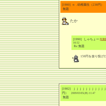
[1980] tt ..幼稚園生（238円
無題
たか
[1990] しゃちょー
[UR
16:52
Re:無題
159円を放り投げ
[1982] ｊｊｊｊｊｊｊｊｊｊｊ
円）
2009/03/05(木) 11:47
無題