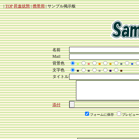
|
TOP
昇進状態
|
携帯用
| サンプル掲示板
名前
Mail
背景色
■
■
■
■
■
■
文字色
■
■
■
■
■
タイトル
添付
フォームに保存
プレビュー