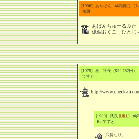
[1996] あやぱん ..幼稚園生（
無題
あばんちゅーるぶた
億個おくこ ひとじ
[1979] あ ..社長（954,782円
てすと
http://www.check-m.com
[1989] 武長
[URL]
..
Re:てすと
武長なり。