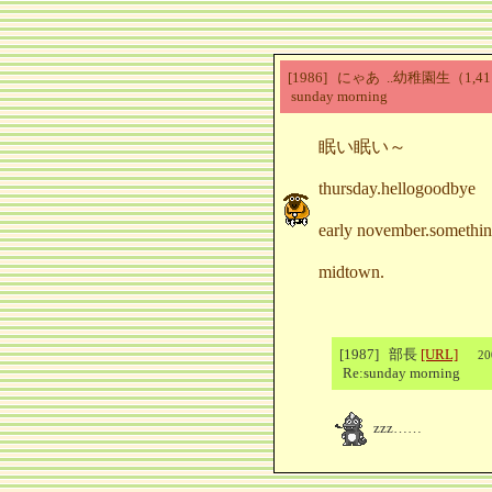
[1986] にゃあ ..幼稚園生（1,
sunday morning
眠い眠い～
thursday.hellogoodbye
early november.something
midtown.
[1987] 部長
[URL]
20
Re:sunday morning
zzz……