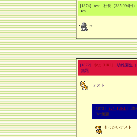
[1874] test ..社長（385,994
res
te
[1872]
やま
[URL]
..幼稚園生
無題
テスト
[1873]
もと
[URL]
..
Re:無題
もっかいテスト