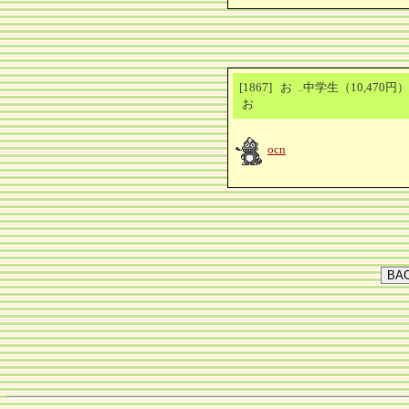
[1867] お ..中学生（10,470
お
ocn