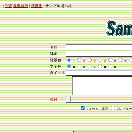
|
TOP
昇進状態
|
携帯用
| サンプル掲示板
名前
Mail
背景色
■
■
■
■
■
■
文字色
■
■
■
■
■
タイトル
添付
フォームに保存
プレビュー