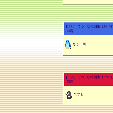
[1871] てつ ..幼稚園生（34
無題
もう一回
[1870] てつ ..幼稚園生（12
無題
てすと