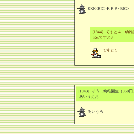
KKK<BIG>ＫＫＫ<BIG>
[1844] てすと４ ..
Re:てすと3
てすと５
[1843] そう ..幼稚園生（35
あいうえお
あいうろ