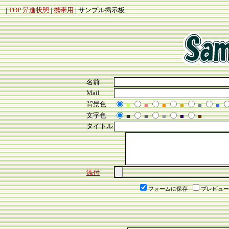
|
TOP
昇進状態
|
携帯用
| サンプル掲示板
名前
Mail
背景色
■
■
■
■
■
■
文字色
■
■
■
■
■
タイトル
添付
フォームに保存
プレビュー