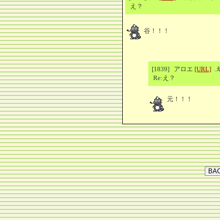
え？
谷！！！
[1839] アロエ
[URL]
.
Re:え？
元！！！