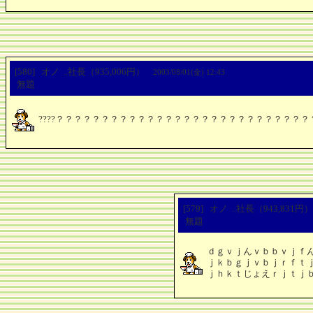
[580] オノ ..社長（935,006円）
2003/08/01(金) 12:43
無題
????？？？？？？？？？？？？？？？？？？？？？？？？？？
[579] オノ ..社長（943,831
無題
ｄｇｖｊんｖｂｂｖｊｆ
ｊｋｂｇｊｖｂｊｒｆｔ
ｊｈｋｔじょえｒｊｔｊ