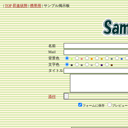
|
TOP
昇進状態
|
携帯用
| サンプル掲示板
名前
Mail
背景色
■
■
■
■
■
■
文字色
■
■
■
■
■
タイトル
添付
フォームに保存
プレビュー