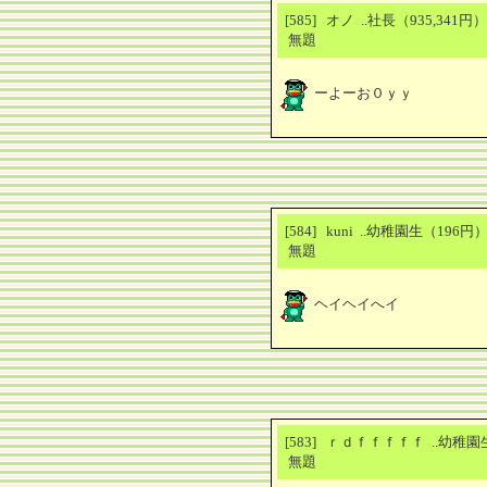
[585] オノ ..社長（935,341
無題
ーよーお０ｙｙ
[584] kuni ..幼稚園生（196
無題
ヘイヘイへイ
[583] ｒｄｆｆｆｆｆ ..幼稚
無題