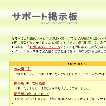
なるべくご利用のサービスのURLやOS・ブラウザの種類をご記入く
■ 同じ質問がないか「
良くある質問
」や「
過去の質問検索
」をご利
■ 基本的に「
お問い合わせフォーム
」からのお問い合わせの方が早
■ メールアドレスをご記入頂きますと返信をメールでお知らせ致し
トピックタイトル
Blog風日記
ご返答ありがとうございます。あくまでも日記というシステムなので仕
....
携帯用URL取得画面
了解いたしました。迅速なお返事ありがとうございました。
掲示板の余白について
お世話になっております。上部の余白につきましてはタイプ毎にデザイ
....