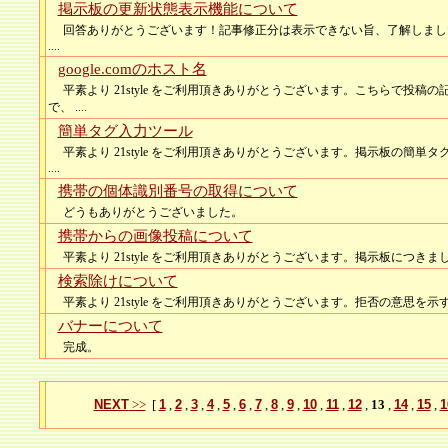
掲示板の更新状態表示機能について
回答ありがとうございます！記事修正分は表示できない旨、了解しまし
....
google.comのホスト名
平素より 21style をご利用頂きありがとうございます。こちらで投稿
で、 ....
簡単タグ入力ツール
平素より 21style をご利用頂きありがとうございます。掲示板の簡単
....
携帯の個体識別番号の取得について
どうもありがとうございました。
携帯からの画像投稿について
平素より 21style をご利用頂きありがとうございます。掲示板につきまし
検索除けについて
平素より 21style をご利用頂きありがとうございます。拒否の意思を示すme
バナーについて
完成。
NEXT
>>
[
1
,
2
,
3
,
4
,
5
,
6
,
7
,
8
,
9
,
10
,
11
,
12
,
13
,
14
,
15
,
1