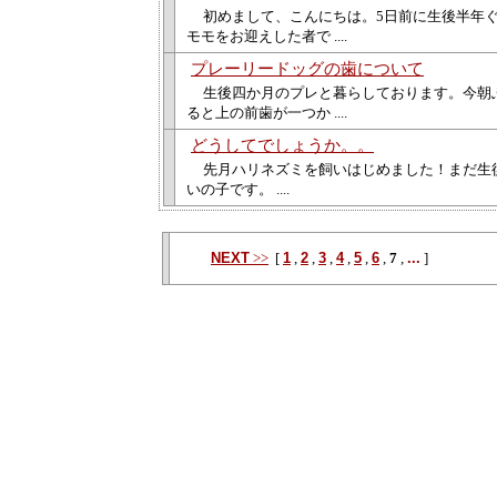
初めまして、こんにちは。5日前に生後半年
モモをお迎えした者で ....
プレーリードッグの歯について
生後四か月のプレと暮らしております。今朝
ると上の前歯が一つか ....
どうしてでしょうか。。
先月ハリネズミを飼いはじめました！まだ生
いの子です。 ....
NEXT
>>
[
1
,
2
,
3
,
4
,
5
,
6
,
7
,
...
]