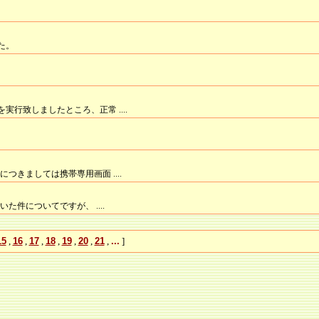
た。
行致しましたところ、正常 ....
につきましては携帯専用画面 ....
た件についてですが、 ....
15
,
16
,
17
,
18
,
19
,
20
,
21
,
...
]