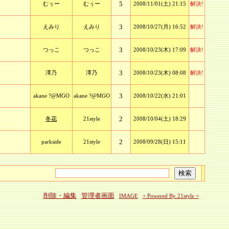
5
むぅー
むぅー
2008/11/01(土) 21:15
解決!
3
えみり
えみり
2008/10/27(月) 16:52
解決!
3
つっこ
つっこ
2008/10/23(木) 17:09
解決!
3
澤乃
澤乃
2008/10/23(木) 08:08
解決!
3
akane ?@MGO
akane ?@MGO
2008/10/22(水) 21:01
2
冬花
21style
2008/10/04(土) 18:29
2
parkside
21style
2008/09/28(日) 15:11
削除・編集
管理者画面
IMAGE
+ Powered By 21style +