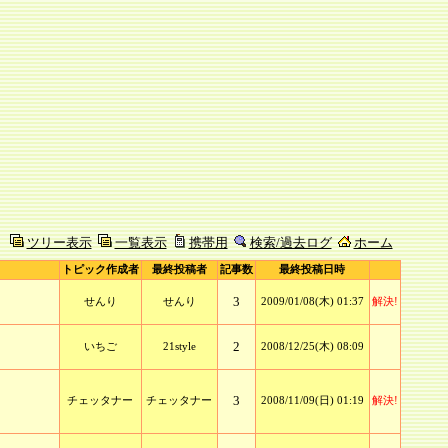
ツリー表示
一覧表示
携帯用
検索/過去ログ
ホーム
トピック作成者
最終投稿者
記事数
最終投稿日時
3
せんり
せんり
2009/01/08(木) 01:37
解決!
2
いちご
21style
2008/12/25(木) 08:09
3
チェッタナー
チェッタナー
2008/11/09(日) 01:19
解決!