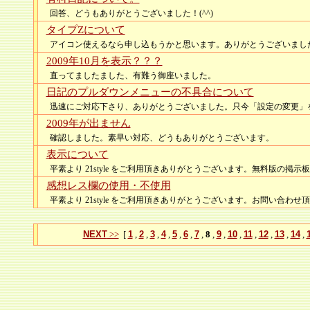
回答、どうもありがとうございました！(^^)
タイプZについて
アイコン使えるなら申し込もうかと思います。ありがとうございまし
2009年10月を表示？？？
直ってましたました、有難う御座いました。
日記のプルダウンメニューの不具合について
迅速にご対応下さり、ありがとうございました。只今「設定の変更」を実
2009年が出ません
確認しました。素早い対応、どうもありがとうございます。
表示について
平素より 21style をご利用頂きありがとうございます。無料版の掲示板
感想レス欄の使用・不使用
平素より 21style をご利用頂きありがとうございます。お問い合わせ頂い
NEXT
>>
[
1
,
2
,
3
,
4
,
5
,
6
,
7
,
8
,
9
,
10
,
11
,
12
,
13
,
14
,