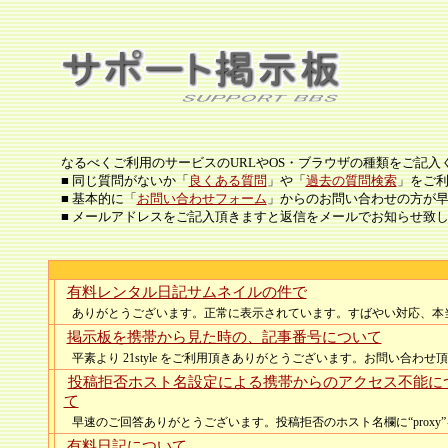
なるべくご利用のサービスのURLやOS・ブラウザの種類をご記入
■ 同じ質問がないか「
良くある質問
」や「
過去の質問検索
」をご
■ 基本的に「
お問い合わせフォーム
」からのお問い合わせの方が
■ メールアドレスをご記入頂きますと返信をメールでお知らせ致
有料レンタル日記サムネイルの件で
ありがとうございます。正常に表示されています。すばやい対応、本
掲示板を携帯から見た時の、記事番号について
平素より 21style をご利用頂きありがとうございます。お問い合わせ頂い
投稿拒否ホスト名設定による携帯からのアクセス不能に
て
早速のご回答ありがとうございます。投稿拒否のホスト名欄に“proxy”を
有料日記について。