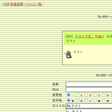
|
TOP
昇進状態
|
ページ一覧
|
No.899 
[899]
テストです。
[URL]
..社
テスト
テスト
No.899
名前
Mail
背景色
■
■
■
■
■
文字色
■
■
■
■
■
タイトル