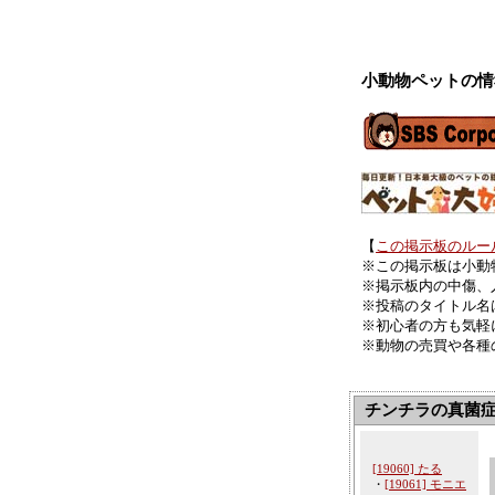
小動物ペットの情
【
この掲示板のルー
※この掲示板は小動
※掲示板内の中傷、
※投稿のタイトル名
※初心者の方も気軽
※動物の売買や各種
チンチラの真菌
[19060] たる
・
[19061] モニエ