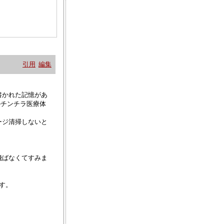
引用
編集
書かれた記憶があ
のチンチラ医療体
ージ清掃しないと
。
飛ばなくてすみま
す。