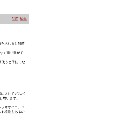
引用
編集
粉を入れると雑菌
もなく確り混ぜて
間使うと予防にな
器に入れてガスバ
と思います。
ヘラオオバコ、ロ
ある植物もあるの