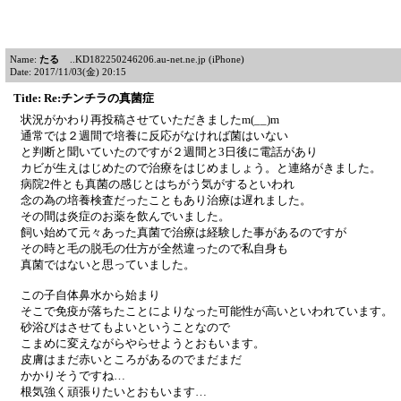
Name:
たる
..KD182250246206.au-net.ne.jp (iPhone)
Date: 2017/11/03(金) 20:15
Title: Re:チンチラの真菌症
状況がかわり再投稿させていただきましたm(__)m
通常では２週間で培養に反応がなければ菌はいない
と判断と聞いていたのですが２週間と3日後に電話があり
カビが生えはじめたので治療をはじめましょう。と連絡がきました。
病院2件とも真菌の感じとはちがう気がするといわれ
念の為の培養検査だったこともあり治療は遅れました。
その間は炎症のお薬を飲んでいました。
飼い始めて元々あった真菌で治療は経験した事があるのですが
その時と毛の脱毛の仕方が全然違ったので私自身も
真菌ではないと思っていました。
この子自体鼻水から始まり
そこで免疫が落ちたことによりなった可能性が高いといわれています。
砂浴びはさせてもよいということなので
こまめに変えながらやらせようとおもいます。
皮膚はまだ赤いところがあるのでまだまだ
かかりそうですね…
根気強く頑張りたいとおもいます…