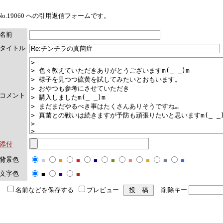
No.19060 への引用返信フォームです。
名前
タイトル
コメント
添付
背景色
■
■
■
■
■
■
■
■
■
文字色
■
■
■
名前などを保存する
プレビュー
削除キー