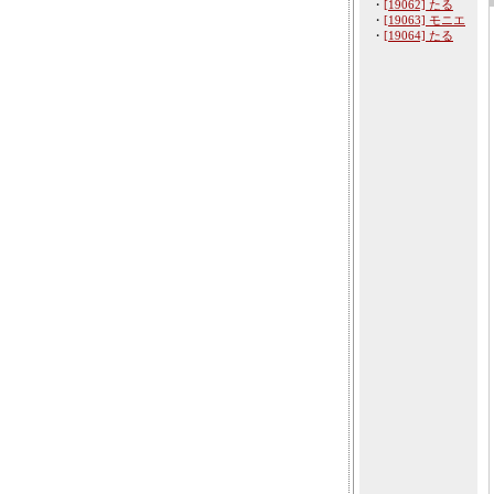
・
[19062] たる
・
[19063] モニエ
・
[19064] たる