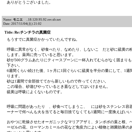
ありがとうございました。
Name:
モニエ
..18.120.95.92.rev.sfr.net
Date: 2017/11/04(土) 21:02
Title: Re:チンチラの真菌症
もうすでに真菌症かかっていたんですね。
呼吸に異常がなく、砂食べたり、なめたり、しないこ だと砂に硫黄の
します。薬局に売っていると思います。
砂が500グラムあたりにティースプーンに一杯入れてむらがなく固まり
下さい。
6週間くらい続けた後、1ヶ月に1回ぐらいに硫黄を半分の量にして、1週
ります。
砂は1週間で全部捨ててから新しいもので作ってください。
この場合、砂遊びやっているとき蓋などしてはいけません。
硫黄は呼吸によくないものです。
呼吸に問題があったり 、砂食べてしまうこ、 には砂をステンレス容
ーナーで何べんも火を当てると毎日捨てなくても1週間に一度換えばいい
おやつに乾燥させたオーガニックなマリアアザミ、タンポポの葉と根、
ーゼルの花、ローマンカミールの花など免疫力によい植物と雑菌効果の