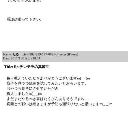
でいいかと思います。
看護頑張って下さい。
Name:
たる
..fch-202-213-177-002.fch.ne.jp (iPhone)
Date: 2017/11/05(日) 18:54
Title: Re:チンチラの真菌症
色々教えていただきありがとうございますm(_ _)m
様子を見つつ硫黄を試してみたいとおもいます。
おやつも参考にさせていただき
購入しましたm(_ _)m
まだまだやるべき事はたくさんありそうですね…
真菌との戦いは続きますが予防も頑張りたいと思いますm(_ _)m