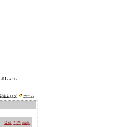
みましょう。
索/過去ログ
ホーム
返信
引用
編集