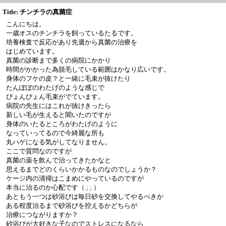
Title: チンチラの真菌症
こんにちは。
一歳オスのチンチラを飼っているたるです。
培養検査で反応があり先週から真菌の治療を
はじめています。
真菌の診断まで多くの病院にかかり
時間がかかった為脱毛している範囲はかなり広いです。
身体のフケの皮？と一緒に毛束が抜けたり
たんぽぽのわたげのような感じで
ぴょんぴょん毛束がでています。
病院の先生にはこれが抜けきったら
新しい毛が生えると聞いたのですが
身体のいたるところがわたげのように
なっていってるので今綺麗な所も
丸ハゲになる気がしてなりません。
ここで質問なのですが
真菌の薬を飲んで治ってきたかなと
思えるまでどのくらいかかるものなのでしょうか？
ケージ内の清掃はこまめにやっているのですが
本当に治るのか心配です（ ; ; ）
あともう一つは砂浴びは毎日砂を交換してやるべきか
ある程度治るまで砂浴びを控えるかどちらが
治療につながりますか？
砂浴びが大好きな子なのでストレスになるなら