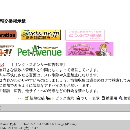
報交換掲示板
ル
】 【リンク・スポンサー広告歓迎】
物好きな複数の管理人と仲間たちによって運営しています。
人を不快にさせる言葉は、スレ削除や入室禁止になります。
は内容がわかりやすいものにしましょう。情報収集は過去のログで検索して
に参加できるように親切なアドバイスをお願いします。
の勧誘、広告、他サイトへの誘導などの行為を禁止します。
新規投稿
トピック表示
ツリー表示
携帯用
検
＜＜
症
Name:
たる
..fch-202-213-177-002.fch.ne.jp (iPhone)
Date: 2017/10/31(火) 19:47